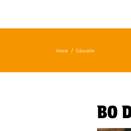
/
Home
Educatie
BO D