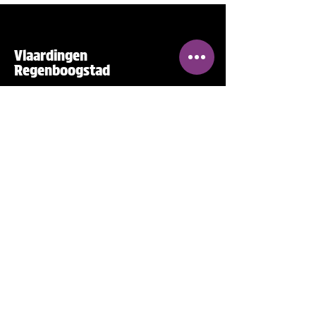
Vlaardingen
Regenboogstad
De eigen community (LHBTIQ+
gemeenschap) om je te informeren
en te verbinden
Contactgegevens
info@vlaardingenregenboogstad.nl
Westhavenkade 40, 3131AE
Vlaardingen
Volg ons