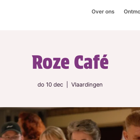
Over ons
Ontmo
Roze Café
do 10 dec
  |  
Vlaardingen