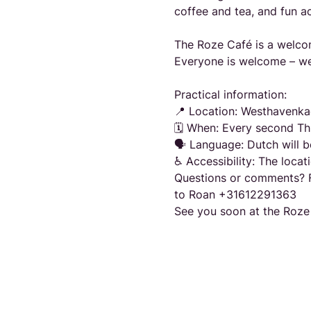
coffee and tea, and fun ac
The Roze Café is a welcom
Everyone is welcome – we
Practical information:
📍 Location: Westhavenka
🗓️ When: Every second Th
🗣️ Language: Dutch will 
♿ Accessibility: The locat
Questions or comments? F
to Roan +31612291363
See you soon at the Roze