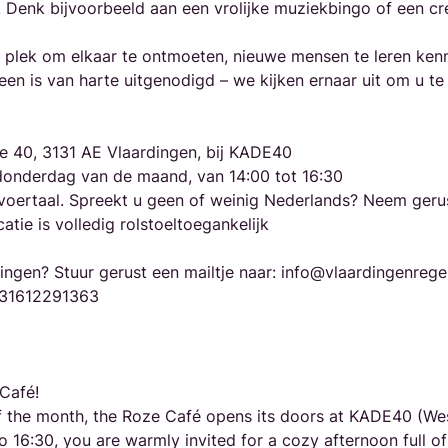
en. Denk bijvoorbeeld aan een vrolijke muziekbingo of een c
e plek om elkaar te ontmoeten, nieuwe mensen te leren ke
ereen is van harte uitgenodigd – we kijken ernaar uit om u 
e 40, 3131 AE Vlaardingen, bij KADE40
donderdag van de maand, van 14:00 tot 16:30 
e voertaal. Spreekt u geen of weinig Nederlands? Neem geru
atie is volledig rolstoeltoegankelijk
ngen? Stuur gerust een mailtje naar: info@vlaardingenrege
+31612291363
Café!
 the month, the Roze Café opens its doors at KADE40 (We
 16:30, you are warmly invited for a cozy afternoon full of