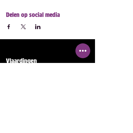
Delen op social media
Vlaardingen
Regenboogstad
De eigen community (LHBTIQ+
gemeenschap) om je te informeren
en te verbinden
Contactgegevens
info@vlaardingenregenboogstad.nl
Westhavenkade 40, 3131AE